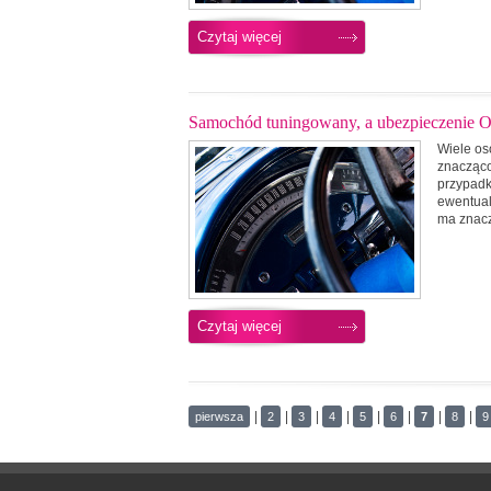
Czytaj więcej
Samochód tuningowany, a ubezpieczenie 
Wiele os
znacząco
przypadka
ewentual
ma znacz
Czytaj więcej
|
|
|
|
|
|
|
|
pierwsza
2
3
4
5
6
7
8
9