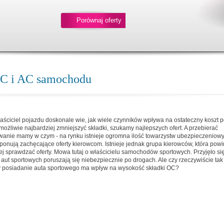
Porównaj oferty
 OC i AC samochodu
aściciel pojazdu doskonale wie, jak wiele czynników wpływa na ostateczny koszt p
możliwie najbardziej zmniejszyć składki, szukamy najlepszych ofert. A przebierać
anie mamy w czym - na rynku istnieje ogromna ilość towarzystw ubezpieczeniowy
oponują zachęcające oferty kierowcom. Istnieje jednak grupa kierowców, która pow
ej sprawdzać oferty. Mowa tutaj o właścicielu samochodów sportowych. Przyjęło się
 aut sportowych poruszają się niebezpiecznie po drogach. Ale czy rzeczywiście tak
y posiadanie auta sportowego ma wpływ na wysokość składki OC?