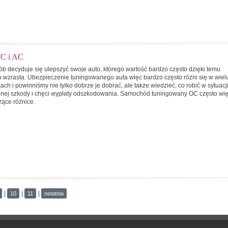
OC i AC
ób decyduje się ulepszyć swoje auto, którego wartość bardzo często dzięki temu
 wzrasta. Ubezpieczenie tuningowanego auta więc bardzo często różni się w wiel
ch i powinniśmy nie tylko dobrze je dobrać, ale także wiedzieć, co robić w sytuacj
nej szkody i chęci wypłaty odszkodowania. Samochód tuningowany OC często wi
ące różnice.
|
|
|
10
11
ostatnia