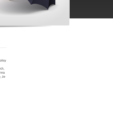
olisy
ch,
inna
, że