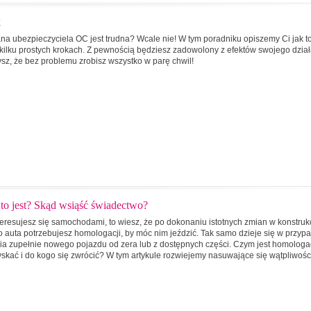
k
na ubezpieczyciela OC jest trudna? Wcale nie! W tym poradniku opiszemy Ci jak t
 kilku prostych krokach. Z pewnością będziesz zadowolony z efektów swojego dzia
ysz, że bez problemu zrobisz wszystko w parę chwil!
o jest? Skąd wsiąść świadectwo?
nteresujesz się samochodami, to wiesz, że po dokonaniu istotnych zmian w konstrukc
 auta potrzebujesz homologacji, by móc nim jeździć. Tak samo dzieje się w przyp
ia zupełnie nowego pojazdu od zera lub z dostępnych części. Czym jest homologa
zyskać i do kogo się zwrócić? W tym artykule rozwiejemy nasuwające się wątpliwośc