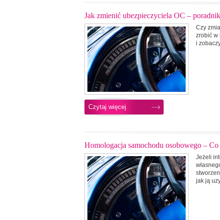
Jak zmienić ubezpieczyciela OC – poradni
Czy zmia
zrobić w
i zobacz
Czytaj więcej
Homologacja samochodu osobowego – Co t
Jeżeli i
własnego
stworzen
jak ją u