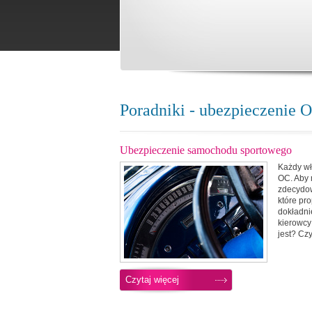
Poradniki - ubezpieczenie
Ubezpieczenie samochodu sportowego
Każdy wł
OC. Aby 
zdecydow
które pr
dokładni
kierowcy
jest? Cz
Czytaj więcej