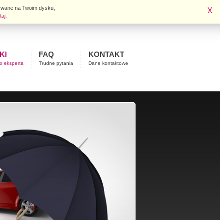
isywane na Twoim dysku,
X
taj
.
KI
FAQ
KONTAKT
o eksperta
Trudne pytania
Dane kontaktowe