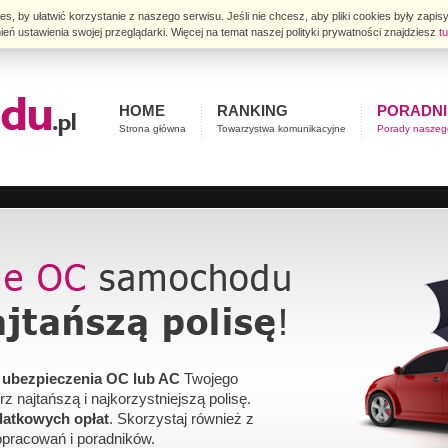
, by ułatwić korzystanie z naszego serwisu. Jeśli nie chcesz, aby pliki cookies były zap
ień ustawienia swojej przeglądarki. Więcej na temat naszej polityki prywatności znajdziesz
tu
HOME
RANKING
PORADNI
Strona główna
Towarzystwa komunikacyjne
Porady naszeg
 ubezpieczenia OC lub AC
Twojego
 najtańszą i najkorzystniejszą polisę.
datkowych opłat
. Skorzystaj również z
pracowań i poradników.